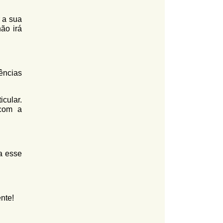
r a sua
ão irá
ências
icular.
com a
a esse
nte!