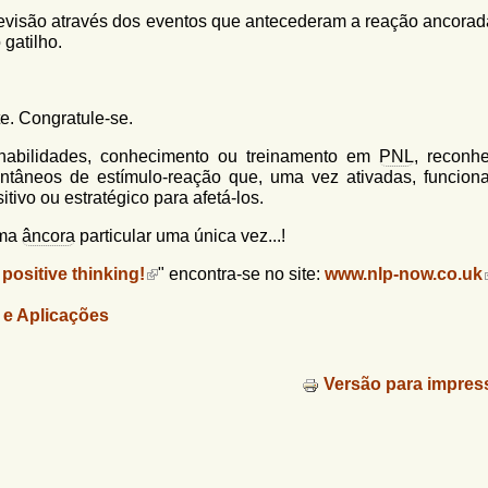
 revisão através dos eventos que antecederam a reação ancorad
 gatilho.
. Congratule-se.
 habilidades, conhecimento ou treinamento em
PNL
, reconh
ntâneos de estímulo-reação que, uma vez ativadas, funcion
ivo ou estratégico para afetá-los.
uma
âncora
particular uma única vez...!
ositive thinking!
" encontra-se no site:
www.nlp-now.co.uk
 e Aplicações
Versão para impres