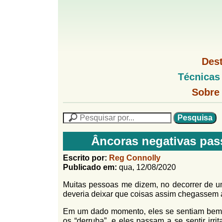
G
M
Des
e
o
M
Técnicas
n
e
u
G
n
Sobre
l
1
u
o
P
l
f
N
P
f
L
e
F
i
i
s
n
Âncoras negativas pas
o
q
h
n
u
r
o
Escrito por:
Reg Connolly
i
M
Publicado em:
qua, 12/08/2020
h
m
s
e
a
Muitas pessoas me dizem, no decorrer de u
n
u
o
n
deveria deixar que coisas assim chegassem 
u
l
o
G
Em um dado momento, eles se sentiam bem, 
á
o
os “derruba”, e eles passam a se sentir irr