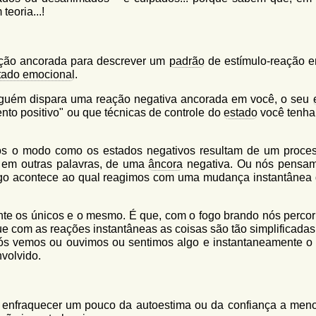
eoria...!
ção ancorada para descrever um
padrão
de estímulo-reação 
tado emocional
.
lguém dispara uma reação negativa ancorada em você, o seu
nto positivo" ou que técnicas de controle do
estado
você tenha
s o modo como os estados negativos resultam de um proce
 em outras palavras, de uma
âncora
negativa. Ou nós pensa
go acontece ao qual reagimos com uma mudança instantânea
nte os únicos e o mesmo. É que, com o fogo brando nós perco
ue com as reações instantâneas as coisas são tão simplificadas
s vemos ou ouvimos ou sentimos algo e instantaneamente o
volvido.
enfraquecer um pouco da autoestima ou da confiança a men