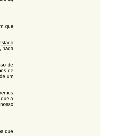
em que
estado
, nada
sso de
mos de
 de um
rremos
 que a
 nosso
os que