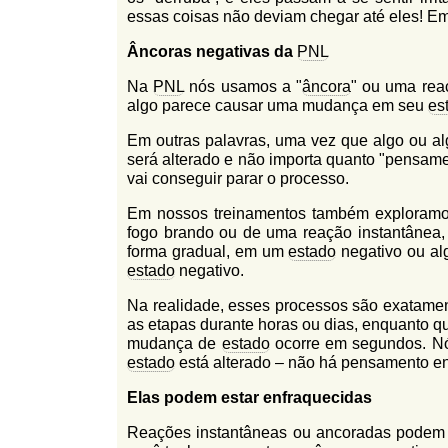
l
essas coisas não deviam chegar até eles! Em t
r
f
i
Âncoras
negativas da
PNL
i
n
o
Na
PNL
nós usamos a "
âncora
" ou uma rea
h
algo parece causar uma mudança em seu
es
d
o
e
Em outras palavras, uma vez que algo ou a
será alterado e não importa quanto "pensame
b
vai conseguir parar o processo.
u
Em nossos treinamentos também exploramo
s
fogo brando ou de uma reação instantânea,
forma gradual, em um
estado
negativo ou al
c
estado
negativo.
a
Na realidade, esses processos são exatame
as etapas durante horas ou dias, enquanto q
mudança de
estado
ocorre em segundos. Nó
estado
está alterado – não há pensamento en
Elas podem estar enfraquecidas
Reações instantâneas ou ancoradas podem 