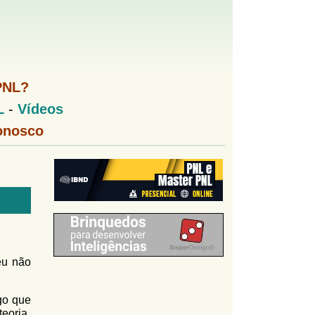
PNL?
L
-
Vídeos
onosco
u não
go que
eoria,