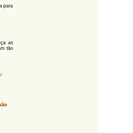
a para
eça as
am tão
são