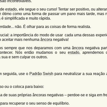
ão incontrolaveis.
 de
estado
, ele segue o seu curso! Tentar ser positivo, ou altera
 ótimo como uma forma de passar um pano mais tarde, mas n
 é simplificada e muito rápida.
rdade... não. É olhar para as coisas de forma realista.
rucial: a importância do modo de usar cada uma dessas experi
ão aceitar mais nenhuma
âncora
negativa!
ilos sempre que nos deparamos com uma
âncora
negativa part
contecer. Nós então mudamos o seu
estado
, aprendemos 
 sua e sem culpar os outros.
 em seguida, use o
Padrão
Swish
para neutralizar a sua reação 
o ou o coloca para baixo:
 de suas próprias âncoras negativas – perdoe-se e siga em fre
para recuperar o seu senso de equilíbrio.