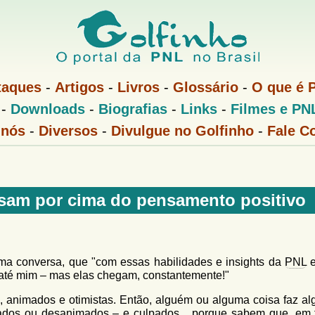
Pular
para
o
conteúdo
taques
-
Artigos
-
Livros
-
Glossário
-
O que é 
principal
-
Downloads
-
Biografias
-
Links
-
Filmes e PN
 nós
-
Diversos
-
Divulgue no Golfinho
-
Fale C
sam por cima do pensamento positivo
ma conversa, que "com essas habilidades e insights da
PNL
e
até mim – mas elas chegam, constantemente!"
animados e otimistas. Então, alguém ou alguma coisa faz al
itados ou desanimados – e culpados... porque sabem que, em t