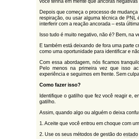
você tenha em mente que âncoras negativas s
Depois que começa o processo de mudança
respiração, ou usar alguma técnica de
PNL
é
interferir com a reação ancorada – esta última
Isso tudo é muito negativo, não é? Bem, na ve
E também está deixando de fora uma parte c
como uma oportunidade para identificar e n
Com essa abordagem, nós ficamos tranqu
Pelo menos na primeira vez que isso a
experiência e seguimos em frente. Sem culpa
Como fazer isso
?
Identifique o gatilho que fez você reagir e,
gatilho.
Assim, quando algo ou alguém o deixa confus
1. Aceite que você entrou em choque com uma
2. Use os seus métodos de gestão do
estado