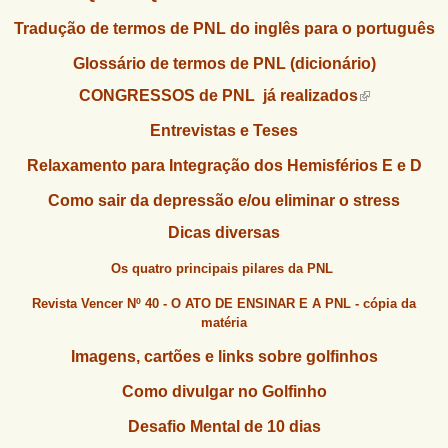
u
n
Tradução de termos de PNL do inglês para o português
l
o
G
á
Glossário de termos de PNL (dicionário)
o
l
r
CONGRESSOS de PNL já realizados
f
i
i
Entrevistas e Teses
n
o
h
Relaxamento para Integração dos Hemisférios E e D
d
o
Como sair da depressão e/ou eliminar o stress
e
Dicas diversas
b
Os quatro principais pilares da PNL
u
s
Revista Vencer Nº 40 - O ATO DE ENSINAR E A PNL - cópia da
matéria
c
Imagens, cartões e links sobre golfinhos
a
Como divulgar no Golfinho
Desafio Mental de 10 dias