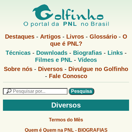
Pular
para
o
G
conteúdo
M
Destaques
-
Artigos
-
Livros
-
Glossário
-
O
e
principal
que é PNL?
o
n
M
Técnicas
-
Downloads
-
Biografias
-
Links
-
u
l
e
1
Filmes e PNL
-
Vídeos
n
u
f
G
Sobre nós
-
Diversos
-
Divulgue no Golfinho
P
o
N
-
Fale Conosco
i
l
L
f
n
i
P
n
e
F
h
h
s
Diversos
o
o
q
o
M
u
r
e
i
Termos do Mês
m
n
s
u
a
Quem é Quem na PNL - BIOGRAFIAS