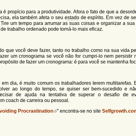
é propício para a produtividade. Afora o fato de que a desord
recisa, ela também afeta o seu
estado
de espírito. Em vez de se
. Tire um tempo para arrumar as suas coisas e organizar a sua
de trabalho ordenado pode torná-lo mais eficaz.
o que você deve fazer, tanto no trabalho como na sua vida pe
zer um cronograma se você não for cumpri-lo nem persistir 
propósito de fazer um cronograma: é para você se mantenha fo
em dia, é muito comum os trabalhadores terem multitarefas. 
lver ao longo do tempo, se quiser ser bem-sucedido e não
recisar de ajuda na tentativa de superar o desafio de ev
um coach de carreira ou pessoal.
voiding Procrastination
” encontra-se no site
Selfgrowth.co