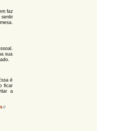
em faz
 sentir
 mesa.
ssoal.
na sua
cado.
Essa é
 ficar
itar a
m