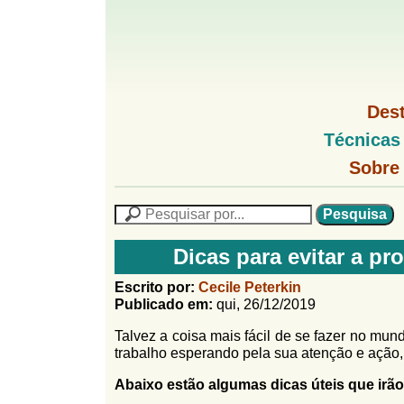
G
M
Des
e
o
M
Técnicas
n
e
u
G
n
Sobre
l
1
u
o
P
l
f
N
P
f
L
e
F
i
i
s
n
Dicas para evitar a p
o
q
h
n
u
r
o
Escrito por:
Cecile Peterkin
i
M
Publicado em:
qui, 26/12/2019
h
m
s
e
a
Talvez a coisa mais fácil de se fazer no mun
n
u
o
n
trabalho esperando pela sua atenção e ação
u
l
o
G
Abaixo estão algumas dicas úteis que irão 
á
o