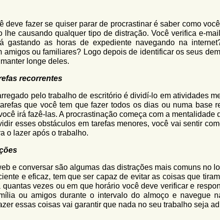
ê deve fazer se quiser parar de procrastinar é saber como você
 lhe causando qualquer tipo de distração. Você verifica e-mai
tá gastando as horas de expediente navegando na internet
amigos ou familiares? Logo depois de identificar os seus dem
 manter longe deles.
refas recorrentes
rregado pelo trabalho de escritório é dividí-lo em atividades 
tarefas que você tem que fazer todos os dias ou numa base re
 você irá fazê-las. A procrastinação começa com a mentalidade 
vidir esses obstáculos em tarefas menores, você vai sentir com
a o lazer após o trabalho.
ações
web e conversar são algumas das distrações mais comuns no lo
ciente e eficaz, tem que ser capaz de evitar as coisas que tira
 quantas vezes ou em que horário você deve verificar e respon
amília ou amigos durante o intervalo do almoço e navegue 
azer essas coisas vai garantir que nada no seu trabalho seja ad