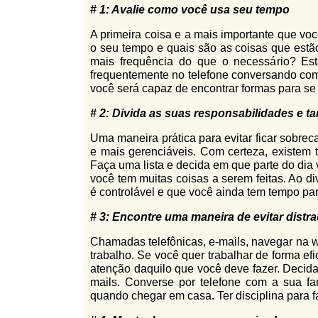
# 1: Avalie como você usa seu tempo
l
r
f
i
A primeira coisa e a mais importante que voc
i
o seu tempo e quais são as coisas que estão
n
o
mais frequência do que o necessário? Es
h
frequentemente no telefone conversando com 
d
o
você será capaz de encontrar formas para se
e
# 2: Divida as suas responsabilidades e ta
b
Uma maneira prática para evitar ficar sobreca
u
e mais gerenciáveis. Com certeza, existem 
s
Faça uma lista e decida em que parte do dia
você tem muitas coisas a serem feitas. Ao di
c
é controlável e que você ainda tem tempo par
a
# 3: Encontre uma maneira de evitar distr
Chamadas telefônicas, e-mails, navegar na 
trabalho. Se você quer trabalhar de forma efi
atenção daquilo que você deve fazer. Decida
mails. Converse por telefone com a sua f
quando chegar em casa. Ter disciplina para f