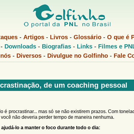
Pular
para
o
conteúdo
taques
-
Artigos
-
Livros
-
Glossário
-
O que é 
principal
-
Downloads
-
Biografias
-
Links
-
Filmes e PN
 nós
-
Diversos
-
Divulgue no Golfinho
-
Fale C
rocrastinação, de um coaching pessoal
do é procrastinar... mas só se não existirem prazos. Com tonel
, você não deveria perder tempo de maneira nenhuma.
ajudá-lo a manter o foco durante todo o dia: