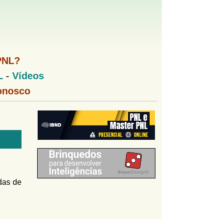
PNL?
L
-
Vídeos
onosco
adas de