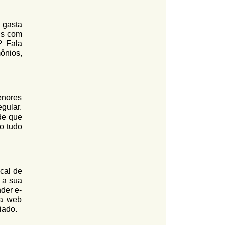
 gasta
ls com
? Fala
ônios,
menores
gular.
de que
o tudo
cal de
m a sua
der e-
na web
iado.