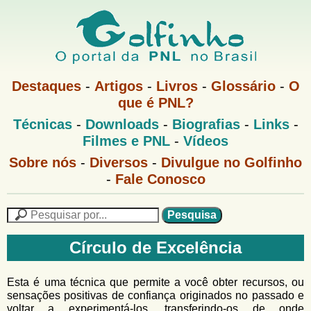
Pular
para
o
G
conteúdo
M
Destaques
-
Artigos
-
Livros
-
Glossário
-
O
e
principal
que é PNL?
o
n
M
Técnicas
-
Downloads
-
Biografias
-
Links
-
u
l
e
1
Filmes e PNL
-
Vídeos
n
u
f
G
Sobre nós
-
Diversos
-
Divulgue no Golfinho
P
o
N
-
Fale Conosco
i
l
L
f
n
i
P
n
e
F
h
h
s
Círculo de Excelência
o
o
q
o
M
u
r
e
i
Esta é uma técnica que permite a você obter recursos, ou
m
n
s
sensações positivas de confiança originados no passado e
u
a
voltar a experimentá-los, transferindo-os de onde