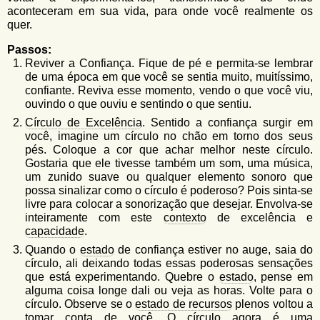
u
n
aconteceram em sua vida, para onde você realmente os
l
o
quer.
G
á
o
Passos:
l
Reviver a Confiança. Fique de pé e permita-se lembrar
r
f
de uma época em que você se sentia muito, muitíssimo,
i
i
confiante. Reviva esse momento, vendo o que você viu,
n
ouvindo o que ouviu e sentindo o que sentiu.
o
h
Círculo de Excelência
. Sentido a confiança surgir em
d
o
você, imagine um círculo no chão em torno dos seus
pés. Coloque a cor que achar melhor neste círculo.
e
Gostaria que ele tivesse também um som, uma música,
b
um zunido suave ou qualquer elemento sonoro que
possa sinalizar como o círculo é poderoso? Pois sinta-se
u
livre para colocar a sonorização que desejar. Envolva-se
s
inteiramente com este
contexto
de excelência e
capacidade
.
c
Quando o
estado
de confiança estiver no auge, saia do
a
círculo, ali deixando todas essas poderosas sensações
que está experimentando. Quebre o
estado
, pense em
alguma coisa longe dali ou veja as horas. Volte para o
círculo. Observe se o
estado de recursos
plenos voltou a
tomar conta de você. O círculo agora é uma