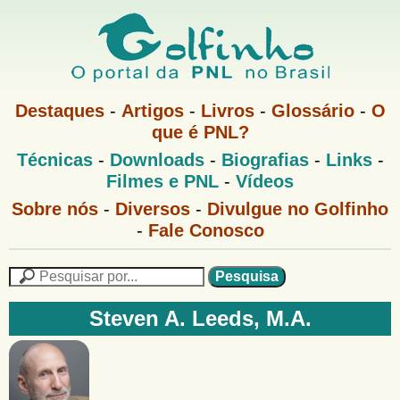
Pular
para
o
G
conteúdo
M
Destaques
-
Artigos
-
Livros
-
Glossário
-
O
e
principal
que é PNL?
o
n
M
Técnicas
-
Downloads
-
Biografias
-
Links
-
u
l
e
1
Filmes e PNL
-
Vídeos
n
u
f
G
Sobre nós
-
Diversos
-
Divulgue no Golfinho
P
o
N
-
Fale Conosco
i
l
L
f
n
i
P
n
e
F
h
h
s
Steven A. Leeds, M.A.
o
o
q
o
M
u
r
e
i
m
n
s
u
a