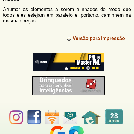
u
n
l
o
Arrumar os elementos a serem alinhados de modo que
G
todos eles estejam em paralelo e, portanto, caminhem na
á
o
mesma direção.
l
r
f
i
i
Versão para impressão
n
o
h
d
o
e
b
u
s
c
a