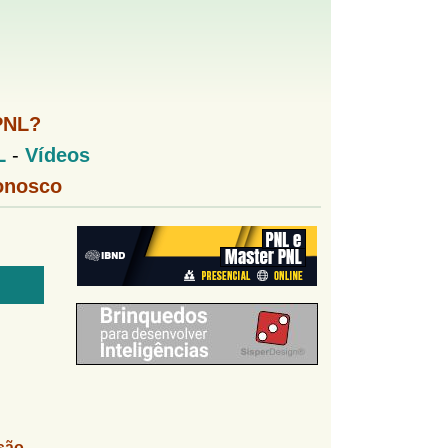
PNL?
L
-
Vídeos
onosco
são