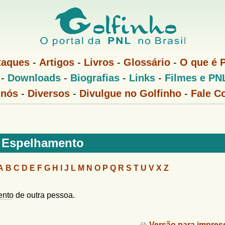
Pular
para
o
conteúdo
taques
-
Artigos
-
Livros
-
Glossário
-
O que é 
principal
-
Downloads
-
Biografias
-
Links
-
Filmes e PN
 nós
-
Diversos
-
Divulgue no Golfinho
-
Fale C
Espelhamento
A
B
C
D
E
F
G
H
I
J
L
M
N
O
P
Q
R
S
T
U
V
X
Z
ento
de outra pessoa.
Versão para impres