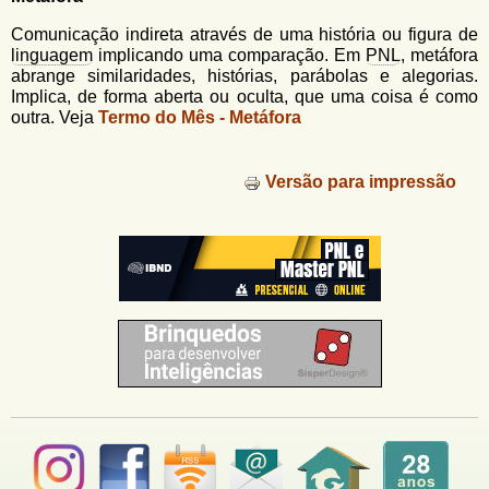
u
n
l
o
Comunicação indireta através de uma história ou figura de
G
linguagem
implicando uma comparação. Em
PNL
, metáfora
á
o
abrange similaridades, histórias, parábolas e alegorias.
l
Implica, de forma aberta ou oculta, que uma coisa é como
r
f
outra. Veja
Termo do Mês - Metáfora
i
i
n
o
h
Versão para impressão
d
o
e
b
u
s
c
a