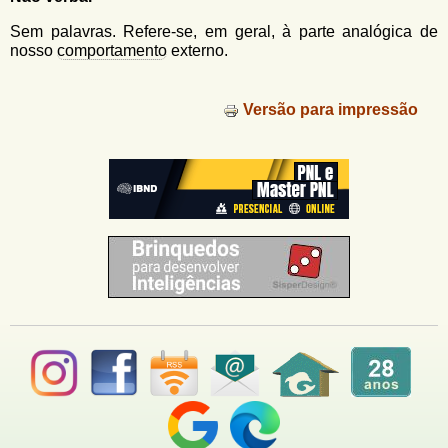
u
n
l
o
Sem palavras. Refere-se, em geral, à parte analógica de
G
nosso
comportamento
externo.
á
o
l
r
f
Versão para impressão
i
i
n
o
h
d
o
e
b
u
s
c
a