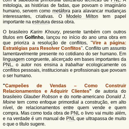
mitologia, as histórias de fadas, que povoam o imaginário
humano, servem como
metáfora
para alavancar mudanças
interessantes, criativas. O
Modelo Milton
tem papel
importante na
estrutura
dessa obra.
O brasileiro
Karim Khoury
, presente também com outros
títulos em
Golfinho
, lançou no início do ano uma obra em
que prioriza a resolução de conflitos, "
Vire a página:
Estratégias para Resolver Conflitos
". Conflito um assunto
lamentavelmente presente no cotidiano do ser humano. Em
linguagem
congruente, alicerçado em bases importantes da
PNL
, o autor nos ensina a
trabalhar
ecologicamente os
conflitos pessoais, institucionais e profissionais que povoam
o ser humano.
"
Campeões de Vendas – Como Construir
Relacionamentos e Adquirir Clientes
"
de autoria do
brasileiro
Glauber Robson
e do norte-americano
Donald J.
Moine
tem como enfoque primordial a construção, em alto
nível, de relacionamentos entre quem vende e quem
compra. Mas como toda obra de
PNL
o livro vai muito além,
e na verdade é um manual de
PNL
que ultrapassa de muito
o que o título sugere.