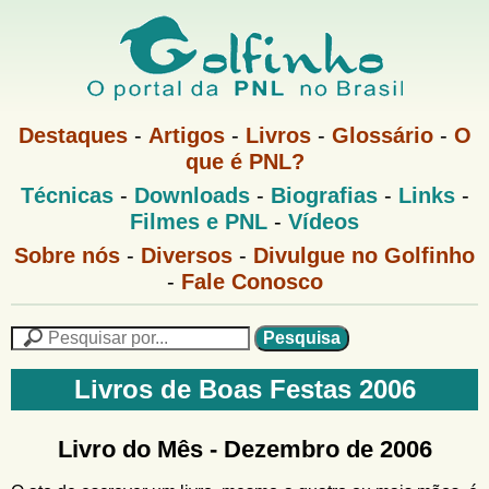
Pular
para
o
G
conteúdo
M
Destaques
-
Artigos
-
Livros
-
Glossário
-
O
e
principal
que é PNL?
o
n
M
Técnicas
-
Downloads
-
Biografias
-
Links
-
u
l
e
1
Filmes e PNL
-
Vídeos
n
u
f
G
Sobre nós
-
Diversos
-
Divulgue no Golfinho
P
o
N
-
Fale Conosco
i
l
L
f
n
i
P
n
e
F
h
h
s
Livros de Boas Festas 2006
o
o
q
o
M
u
r
e
i
Livro do Mês -
Dezembro de 2006
m
n
s
u
a