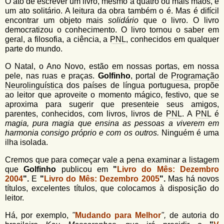
u
O ato de escrever um livro, mesmo a quatro ou mais mãos, é
n
um ato solitário. A leitura da obra também o é. Mas é difícil
l
o
encontrar um objeto mais
solidário
que o livro. O livro
G
democratizou o conhecimento. O livro tornou o saber em
á
o
geral, a filosofia, a ciência, a
PNL
, conhecidos em qualquer
l
r
parte do mundo.
f
i
i
O Natal, o Ano Novo, estão em nossas portas, em nossa
n
o
pele, nas ruas e praças.
Golfinho
, portal de
Programação
h
Neurolinguística
dos países de língua portuguesa, propõe
d
o
ao leitor que aproveite o momento mágico, festivo, que se
aproxima para sugerir que presenteie seus amigos,
e
parentes, conhecidos, com livros, livros de
PNL
. A
PNL
é
b
magia, pura magia que ensina as pessoas a viverem em
harmonia consigo próprio e com os outros.
Ninguém é uma
u
ilha isolada.
s
Cremos que para começar vale a pena examinar a listagem
c
que
Golfinho
publicou em
"
Livro do Mês: Dezembro
2004
".
E
"
Livro do Mês: Dezembro 2005
".
Mas há novos
a
títulos, excelentes títulos, que colocamos à disposição do
leitor.
Há, por exemplo,
"
Mudando para Melhor
",
de autoria do