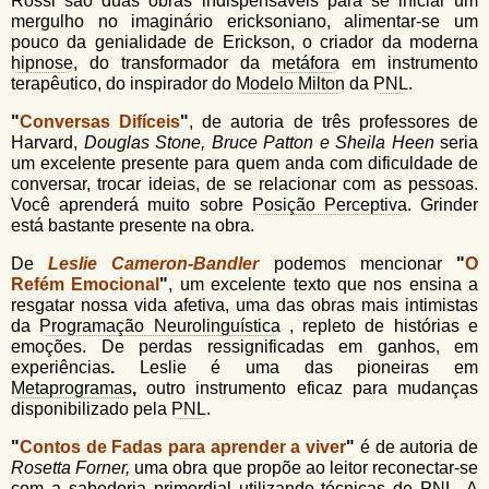
Rossi são duas obras indispensáveis para se iniciar um
mergulho no imaginário ericksoniano, alimentar-se um
pouco da genialidade de Erickson, o criador da moderna
hipnose
, do transformador da
metáfora
em instrumento
terapêutico, do inspirador do
Modelo Milton
da
PNL
.
"
Conversas Difíceis
"
, de autoria de três professores de
Harvard,
Douglas Stone, Bruce Patton e Sheila Heen
seria
um excelente presente para quem anda com dificuldade de
conversar, trocar ideias, de se relacionar com as pessoas.
Você aprenderá muito sobre
Posição Perceptiva
. Grinder
está bastante presente na obra.
De
Leslie Cameron-Bandler
podemos mencionar
"
O
Refém Emocional
"
, um excelente texto que nos ensina a
resgatar nossa vida afetiva, uma das obras mais intimistas
da
Programação Neurolinguística
, repleto de histórias e
emoções. De perdas ressignificadas em ganhos, em
experiências
.
Leslie é uma das pioneiras em
Metaprogramas
,
outro instrumento eficaz para mudanças
disponibilizado pela
PNL
.
"
Contos de Fadas para aprender a viver
"
é de autoria de
Rosetta Forner,
uma obra que propõe ao leitor reconectar-se
com a sabedoria primordial utilizando técnicas de
PNL
. A