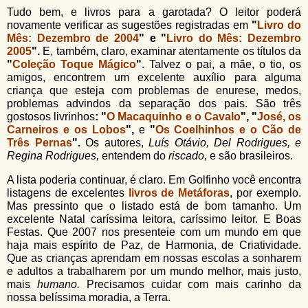
Tudo bem, e livros para a garotada? O leitor poderá
novamente verificar as sugestões registradas em
"
Livro do
Mês: Dezembro de 2004
" e "
Livro do Mês: Dezembro
2005
".
E, também, claro, examinar atentamente os títulos da
"
Coleção Toque Mágico
"
. Talvez o pai, a mãe, o tio, os
amigos, encontrem um excelente auxílio para alguma
criança que esteja com problemas de enurese, medos,
problemas advindos da separação dos pais. São três
gostosos livrinhos
: "
O Macaquinho e o Cavalo
", "
José, os
Carneiros e os Lobos
",
e
"
Os Coelhinhos e o Cão de
Três Pernas
".
Os autores,
Luís Otávio, Del Rodrigues, e
Regina Rodrigues,
entendem do
riscado,
e são brasileiros.
A lista poderia continuar, é claro. Em Golfinho você encontra
listagens de excelentes
livros de Metáforas
, por exemplo.
Mas pressinto que o listado está de bom tamanho. Um
excelente Natal caríssima leitora, caríssimo leitor. E Boas
Festas. Que 2007 nos presenteie com um mundo em que
haja mais espírito de Paz, de Harmonia, de Criatividade.
Que as crianças aprendam em nossas escolas a sonharem
e adultos a trabalharem por um mundo melhor, mais justo,
mais
humano.
Precisamos cuidar com mais carinho da
nossa belíssima moradia, a Terra.