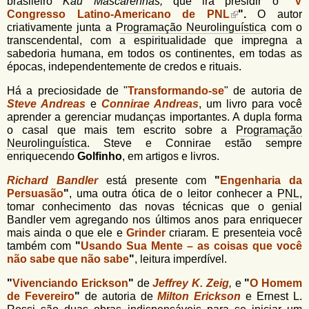
brasileiro
Kau
Mascarenhas,
que irá presidir o
"
V
Congresso Latino-Americano de PNL
".
O autor
criativamente junta a
Programação Neurolinguística
com o
transcendental, com a espiritualidade que impregna a
sabedoria humana, em todos os continentes, em todas as
épocas, independentemente de credos e rituais.
Há a preciosidade de "
Transformando-se
" de autoria de
Steve Andreas
e
Connirae Andreas
, um livro para você
aprender a gerenciar mudanças importantes. A dupla forma
o casal que mais tem escrito sobre a
Programação
Neurolinguística
. Steve e Connirae estão sempre
enriquecendo
Golfinho
, em artigos e livros.
Richard Bandler
está presente com
"
Engenharia da
Persuasão
"
, uma outra ótica de o leitor conhecer a
PNL
,
tomar conhecimento das novas técnicas que o genial
Bandler vem agregando nos últimos anos para enriquecer
mais ainda o que ele e
Grinder
criaram. E presenteia você
também com
"
Usando Sua Mente – as coisas que você
não sabe que não sabe
"
, leitura imperdível.
"
Vivenciando Erickson
"
de
Jeffrey K. Zeig
,
e
"
O Homem
de Fevereiro
"
de autoria de
Milton Erickson
e Ernest L.